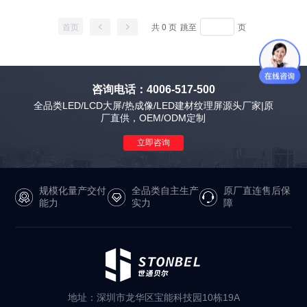
首页
共 0 页
跳至
页
咨询电话：4006-517-500
全品类LED/LCD大屏/热成像/LED建材纹理屏源头厂家|原
厂直供，OEM/ODM定制
立即咨询
规模化量产交付
全品类自主生产
原厂直连售后保
能力
实力
障
地址：深圳市龙华区宝能科技园10栋19A