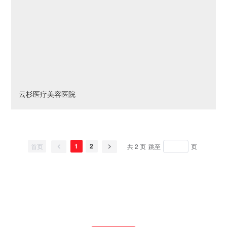
云杉医疗美容医院
1
2
首页
共 2 页
跳至
页
咨询电话：4006-517-500
全品类LED/LCD大屏/热成像/LED建材纹理屏源头厂家|原
厂直供，OEM/ODM定制