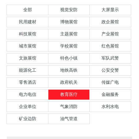
全部
视觉安防
大屏显示
民用建材
博物展馆
政企展馆
科技展馆
主题展馆
产业展馆
城市展馆
学校展馆
红色展馆
文旅展馆
特色小镇
军队武警
能源化工
地铁高铁
公安交警
零售酒店
政府机关
传媒广电
电力电信
教育医疗
金融服务
企业单位
气象消防
水利水电
矿业边防
油气管道