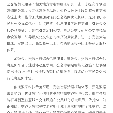
公交智慧化服务等相关地方标准和细则研究，进一步提高车辆运
营调度效率，提高运营服务品质。依托大数据手段动态分析需求
客流走廊，指导形成更加灵活的公交线网优化机制。充分倾听市
民对公交线路优化、站点设置、信息服务等出行需求，引导公交
服务品质提升。规范引导定制公交、灵活公交，研究公交虚拟站
点设置等，引导新兴公交业态的有序健康发展。进一步完善大站
快线、定制巴士、高端商务巴士、按需响应接驳巴士等多元服务
体系。
加强公共交通出行综合信息服务。建设公共交通出行综合信
息服务平台，通过移动互联网、公交停靠站智能化设施等提供包
括出行前-出行中-出行后的实时信息服务，持续优化市民公交出
行信息服务体验。
依托数字科技示范应用，完善智慧治理框架体系。强化数据
采集能力，构建数字化信息共享的智慧交通管理模式。推广多功
能杆等新型智慧城市交通设施在公共服务领域应用。依托AI、知
识图谱、交通大数据等技术实现全城全局实时即时全能掌控。结
合交通运行态势，强化智慧交通手段治理交通拥堵。积极探索大