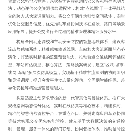
智慧公交站台为载体，实现基于多源数据的公交客流精准识别方
法，动态评估公交资源供给适配性，构建“点线面”于一体平战结
合的跨方式快速调度能力。将公交车辆作为移动空间载体，实时
优化公交服务信息，优先推动车路协同技术在路段、路口等场景
应用拓展，提升公交出行全过程的精准管理和精细服务水平。
构建全网动态调校和主动安全防控的智慧地铁体系。建设客
流态势感知系统，精准感知轨道线网、车站和大客流断面的态势
演化，打造实时精准的监测预警能力。推动轨道交通线网评估模
型、车站评估模型、核心算法、策略预案研发，建立“区域-城市-
线网-车站”多层次仿真模型，实现基于精准客流预测的协同组织
和灵活调度，提升突发事件动态量化评估、全周期智能维保、差
异化安检等精准运营管理能力。
构建适应主动需求管控的新一代智慧信号管控体系。推广大
规模路网动态信号优化、实时在线仿真等核心技术，构建实时、
精准的智慧信号管控平台，在重点路口、关键走廊应用车路协同
等技术实现公交优先智能管控。建立基于大数据决策的交通控
制、管理、服务一体化的部门联动、协同管控体系，推动信号控