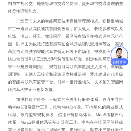
制与常规公交、地铁等城市交通的协同，提升城市交通管理的整
体柔性运营能力。
打造面向未来的智能网联技术弹性管理新模式。积极推动城
市主干道路及高快速路智能化改造，扩大载人、载物多模式以及
机场、港口、环卫、物流园区、景区等多场景多模式运营示范范
围，以坪山为依托打造智能驾驶全域开放测试应用示范区，实现
高度自动驾驶的智能汽车在特定环境下市场化、规模化应用。加
快自动驾驶和人工驾驶混行阶段影响研究，制定智能网联汽车监
管平台建设导则指引，规范智能网联汽车数据接入接出、车辆监
测预警、车辆人工接管和应急调度标准流程，逐步建设迭代升级
的智能网联汽车监管平台。引导一批行业领头、技术领先智能网
联汽车科技企业创新发展。
加快构建全链条、一站式的完整出行服务体系。政府主导推
动MaaS顶层设计工作，推动MaaS内涵、可持续化的商业模式
框架、政府监管规制体系、信用评价指标体系、MaaS考核评估
体系、MaaS标准体系等基础研究工作。率先在科技园区等特殊
需求场景应用，逐步扩展网约车、定制公交、动态小巴等优质优