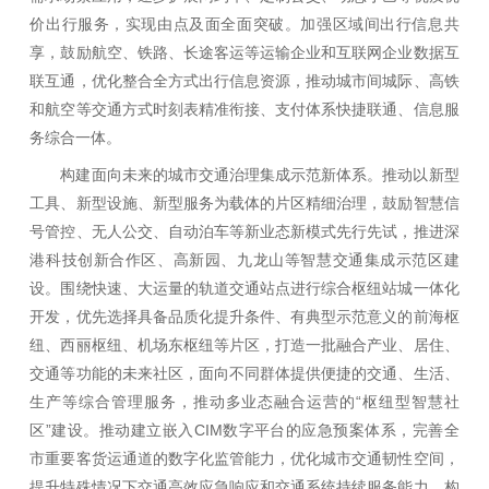
价出行服务，实现由点及面全面突破。加强区域间出行信息共
享，鼓励航空、铁路、长途客运等运输企业和互联网企业数据互
联互通，优化整合全方式出行信息资源，推动城市间城际、高铁
和航空等交通方式时刻表精准衔接、支付体系快捷联通、信息服
务综合一体。
构建面向未来的城市交通治理集成示范新体系。推动以新型
工具、新型设施、新型服务为载体的片区精细治理，鼓励智慧信
号管控、无人公交、自动泊车等新业态新模式先行先试，推进深
港科技创新合作区、高新园、九龙山等智慧交通集成示范区建
设。围绕快速、大运量的轨道交通站点进行综合枢纽站城一体化
开发，优先选择具备品质化提升条件、有典型示范意义的前海枢
纽、西丽枢纽、机场东枢纽等片区，打造一批融合产业、居住、
交通等功能的未来社区，面向不同群体提供便捷的交通、生活、
生产等综合管理服务，推动多业态融合运营的“枢纽型智慧社
区”建设。推动建立嵌入CIM数字平台的应急预案体系，完善全
市重要客货运通道的数字化监管能力，优化城市交通韧性空间，
提升特殊情况下交通高效应急响应和交通系统持续服务能力，构