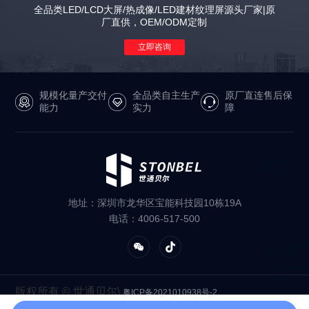
全品类LED/LCD大屏/热成像/LED建材纹理屏源头厂家|原
厂直供，OEM/ODM定制
立即咨询
规模化量产交付
全品类自主生产
原厂直连售后保
能力
实力
障
地址：深圳市龙华区宝能科技园10栋19A
电话：4006-517-500
版权所有 © 世通贝尔\
粤ICP备2021010938号-2
友情链接：
世通贝尔电子
世通贝尔智造
八视科技
LED显示大屏