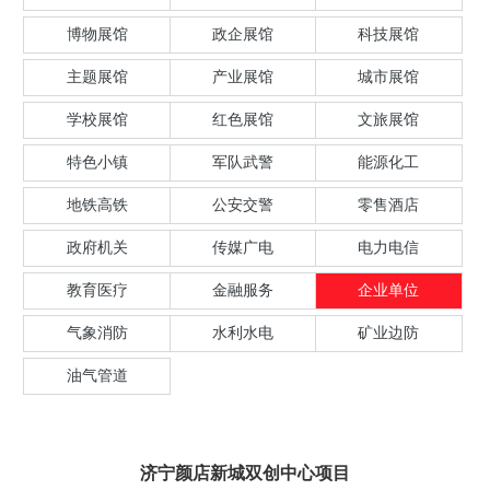
博物展馆
政企展馆
科技展馆
主题展馆
产业展馆
城市展馆
学校展馆
红色展馆
文旅展馆
特色小镇
军队武警
能源化工
地铁高铁
公安交警
零售酒店
政府机关
传媒广电
电力电信
教育医疗
金融服务
企业单位
气象消防
水利水电
矿业边防
油气管道
济宁颜店新城双创中心项目