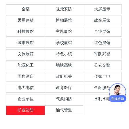
全部
视觉安防
大屏显示
民用建材
博物展馆
政企展馆
科技展馆
主题展馆
产业展馆
城市展馆
学校展馆
红色展馆
文旅展馆
特色小镇
军队武警
能源化工
地铁高铁
公安交警
零售酒店
政府机关
传媒广电
电力电信
教育医疗
金融服务
企业单位
气象消防
水利水电
矿业边防
油气管道